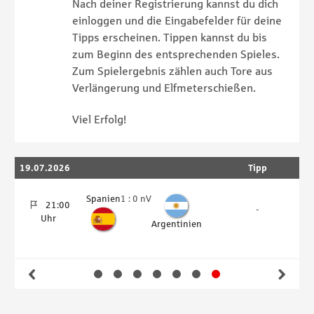
Nach deiner Registrierung kannst du dich
einloggen und die Eingabefelder für deine
Tipps erscheinen. Tippen kannst du bis
zum Beginn des entsprechenden Spieles.
Zum Spielergebnis zählen auch Tore aus
Verlängerung und Elfmeterschießen.
Viel Erfolg!
19.07.2026
Tipp
1
Ergebnis:
Spanien
1
:
0 nV
21:00
-
Uhr
Argentinien
Gehe zu Slide 1
Gehe zu Slide 2
Gehe zu Slide 3
Gehe zu Slide 4
Gehe zu Slide 5
Gehe zu Slide 6
Gehe zu Slide 7
Zurück
Wei