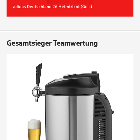
adidas Deutschland 26 Heimtrikot (Gr. L)
Gesamtsieger Teamwertung