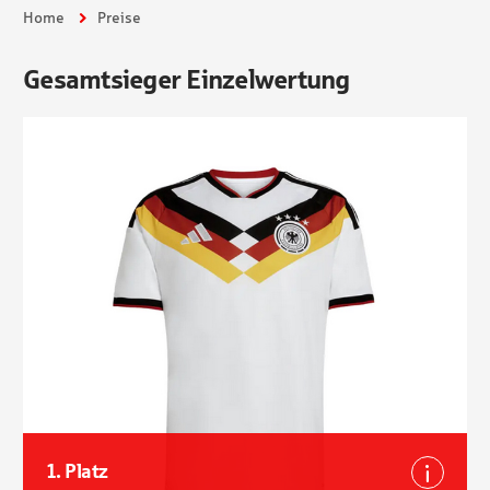
Du bist hier:
Home
Preise
Gesamtsieger Einzelwertung
1. Platz
Besch