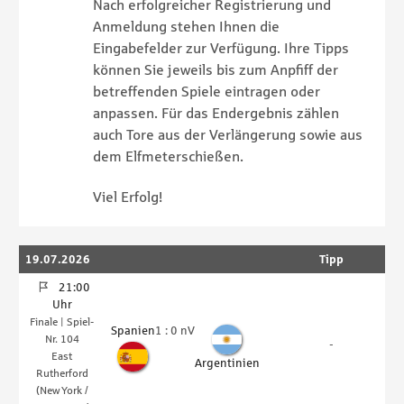
Nach erfolgreicher Registrierung und
Anmeldung stehen Ihnen die
Eingabefelder zur Verfügung. Ihre Tipps
können Sie jeweils bis zum Anpfiff der
betreffenden Spiele eintragen oder
anpassen. Für das Endergebnis zählen
auch Tore aus der Verlängerung sowie aus
dem Elfmeterschießen.
Viel Erfolg!
19.07.2026
Tipp
1
21:00
Uhr
Finale | Spiel-
V
Ergebnis:
Spanien
1
:
0 nV
Nr. 104
-
East
In
Argentinien
Rutherford
(New York /