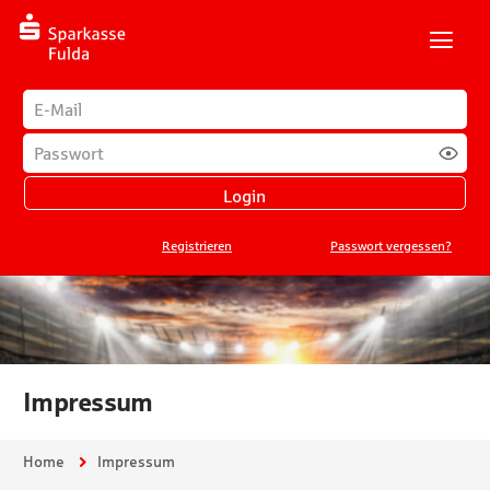
N
Login
E-Mail-Adresse
*
Passwort
*
Login
Registrieren
Passwort vergessen?
Impressum
Sie sind hier:
Home
Impressum