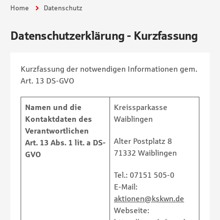
Du bist hier:
Home
Datenschutz
Datenschutzerklärung - Kurzfassung
Kurzfassung der notwendigen Informationen gem.
Art. 13 DS-GVO
Namen und die
Kreissparkasse
Kontaktdaten des
Waiblingen
Verantwortlichen
Alter Postplatz 8
Art. 13 Abs. 1 lit. a DS-
71332 Waiblingen
GVO
Tel.: 07151 505-0
E-Mail:
aktionen@kskwn.de
Webseite: