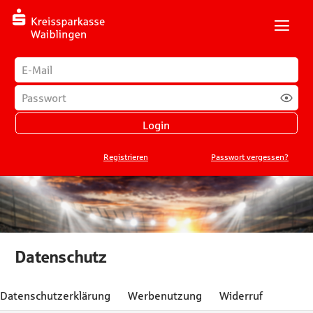
H
Login
E-Mail-Adresse
*
Passwort
*
Login
Registrieren
Passwort vergessen?
Datenschutz
 dieser Seite:
Datenschutzerklärung
Werbenutzung
Widerruf