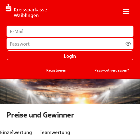
H
Login
E-Mail-Adresse
*
Passwort
*
Login
Registrieren
Passwort vergessen?
Preise und Gewinner
 dieser Seite:
Einzelwertung
Teamwertung